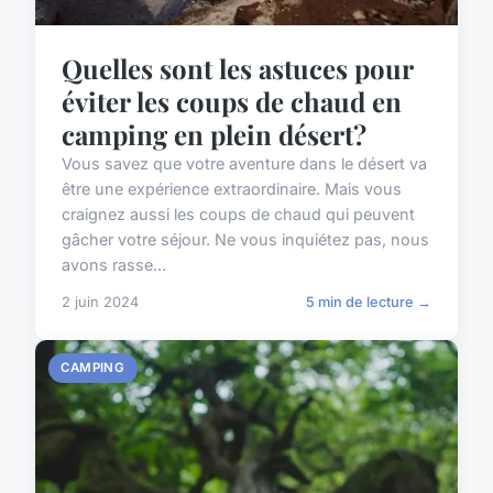
Quelles sont les astuces pour
éviter les coups de chaud en
camping en plein désert?
Vous savez que votre aventure dans le désert va
être une expérience extraordinaire. Mais vous
craignez aussi les coups de chaud qui peuvent
gâcher votre séjour. Ne vous inquiétez pas, nous
avons rasse...
2 juin 2024
5 min de lecture →
CAMPING