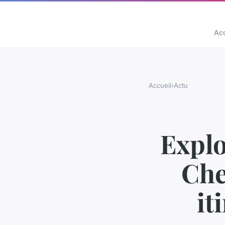
Acc
Accueil
›
Actu
Explo
Che
it