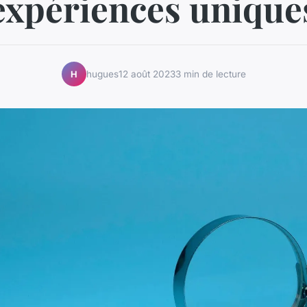
expériences unique
hugues
12 août 2023
3 min de lecture
H