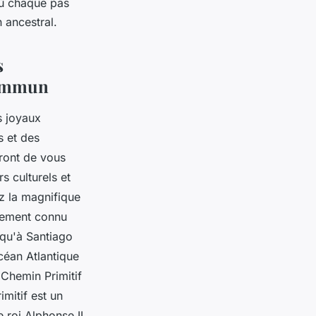
où chaque pas
 ancestral.
s
 commun
s joyaux
s et des
ront de vous
s culturels et
z la magnifique
lement connu
squ'à Santiago
céan Atlantique
 Chemin Primitif
imitif est un
 roi Alphonse II