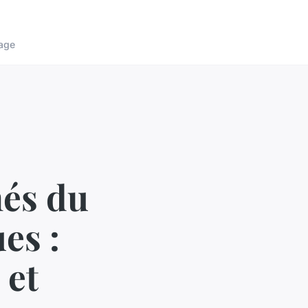
age
hés du
es :
 et