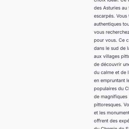
des Asturies au
escarpés. Vous t
authentiques tou
vous recherchez 
pour vous. Ce c
dans le sud de 
aux villages pit
de découvrir un
du calme et de l
en empruntant le
populaires du C
de magnifiques 
pittoresques. V
et les monuments
offrent des exp
du Chemin de Sa