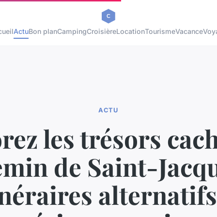
ueil
Actu
Bon plan
Camping
Croisière
Location
Tourisme
Vacance
Voy
ACTU
rez les trésors cac
min de Saint-Jacqu
inéraires alternatifs