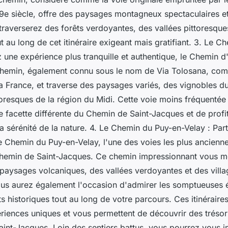
 9e siècle, offre des paysages montagneux spectaculaires et
raverserez des forêts verdoyantes, des vallées pittoresques
t au long de cet itinéraire exigeant mais gratifiant. 3. Le Ch
une expérience plus tranquille et authentique, le Chemin d'A
hemin, également connu sous le nom de Via Tolosana, com
la France, et traverse des paysages variés, des vignobles 
toresques de la région du Midi. Cette voie moins fréquenté
e facette différente du Chemin de Saint-Jacques et de profi
a sérénité de la nature. 4. Le Chemin du Puy-en-Velay : Part
 Chemin du Puy-en-Velay, l'une des voies les plus anciennes
hemin de Saint-Jacques. Ce chemin impressionnant vous mè
paysages volcaniques, des vallées verdoyantes et des villa
ous aurez également l'occasion d'admirer les somptueuses 
 historiques tout au long de votre parcours. Ces itinéraires
ériences uniques et vous permettent de découvrir des trésor
int-Jacques. Loin des sentiers battus, vous pourrez vous 