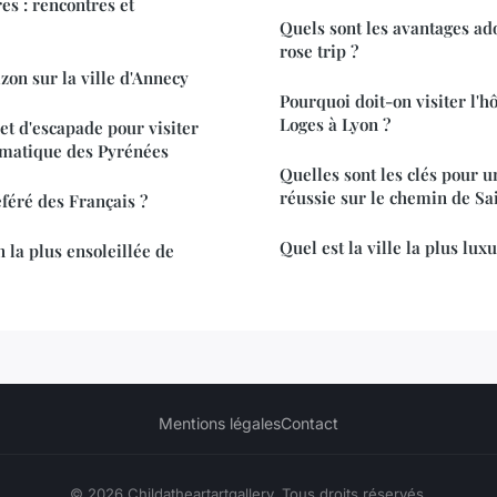
es : rencontres et
Quels sont les avantages ad
rose trip ?
izon sur la ville d'Annecy
Pourquoi doit-on visiter l'h
Loges à Lyon ?
et d'escapade pour visiter
ématique des Pyrénées
Quelles sont les clés pour 
réussie sur le chemin de Sa
éféré des Français ?
Quel est la ville la plus lu
n la plus ensoleillée de
Mentions légales
Contact
© 2026 Childatheartartgallery. Tous droits réservés.