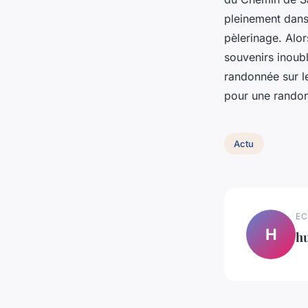
pleinement dans 
pèlerinage. Alo
souvenirs inoubl
randonnée sur le
pour une randon
Actu
EC
H
h