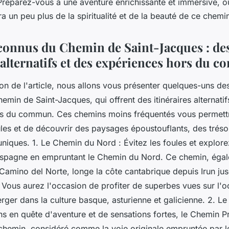
Préparez-vous à une aventure enrichissante et immersive, 
 un peu plus de la spiritualité et de la beauté de ce chemin
onnus du Chemin de Saint-Jacques : de
s alternatifs et des expériences hors du
on de l'article, nous allons vous présenter quelques-uns de
in de Saint-Jacques, qui offrent des itinéraires alternatif
rs du commun. Ces chemins moins fréquentés vous permett
les et de découvrir des paysages époustouflants, des trésor
niques. 1. Le Chemin du Nord : Évitez les foules et explore
Espagne en empruntant le Chemin du Nord. Ce chemin, éga
Camino del Norte, longe la côte cantabrique depuis Irun ju
Vous aurez l'occasion de profiter de superbes vues sur l'o
ger dans la culture basque, asturienne et galicienne. 2. Le
ins en quête d'aventure et de sensations fortes, le Chemin Pr
 chemin, considéré comme la voie originale empruntée par le