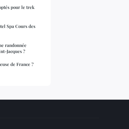
optés pour le trek
ôtel Spa Cours des
une randonnée
int-Jacques ?
xueuse de France ?