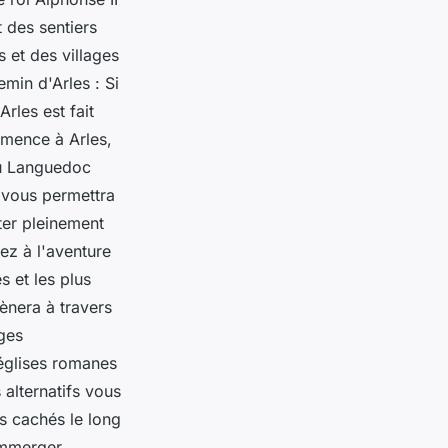
 des sentiers
 et des villages
emin d'Arles : Si
rles est fait
mence à Arles,
du Languedoc
e vous permettra
ter pleinement
ez à l'aventure
 et les plus
nera à travers
ges
églises romanes
 alternatifs vous
s cachés le long
immerger