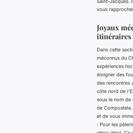
Saint-Jacques. 
vous rapprochera
Joyaux méc
itinéraire
Dans cette secti
méconnus du Chem
expériences ho
éloigner des fou
des rencontres u
côte nord de l'
sous le nom de 
de Compostela. 
et de vous immer
: Pour les pèler
choix idéal. Ce