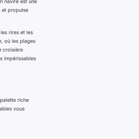
un navire est une
s et propulse
es rires et les
, où les plages
e croisière
rs impérissables
palette riche
rables vous