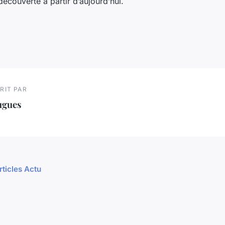
écouverte à partir d’aujourd’hui.
RIT PAR
ugues
rticles Actu