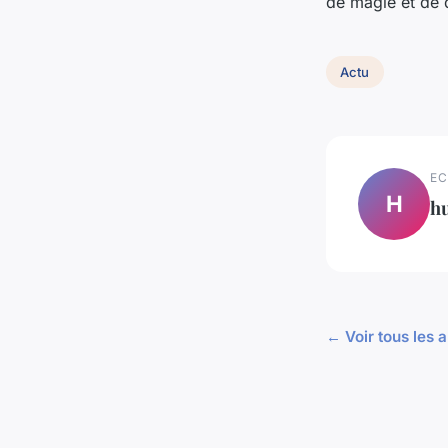
de magie et de d
Actu
EC
H
h
← Voir tous les a