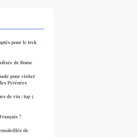
optés pour le trek
 colisée de Rome
pade pour visiter
 des Pyrénées
rs de vin : top 5
 Français ?
ensoleillée de