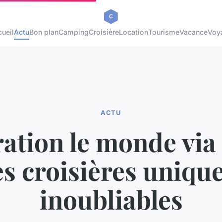
ueil
Actu
Bon plan
Camping
Croisière
Location
Tourisme
Vacance
Voy
ACTU
ation le monde via
es croisières unique
inoubliables