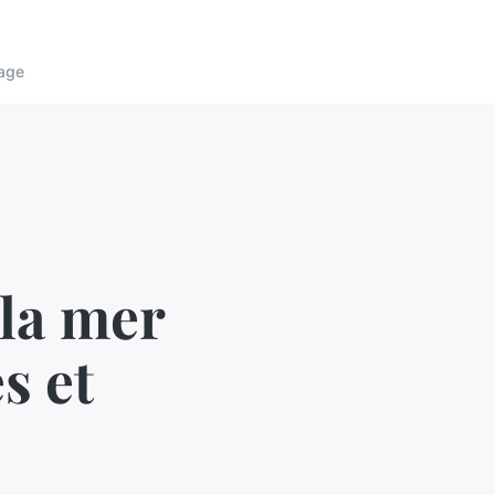
age
 la mer
s et