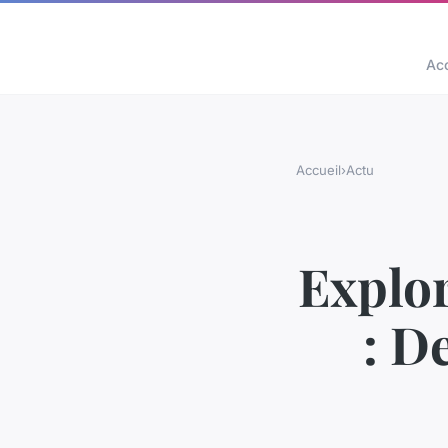
Acc
Accueil
›
Actu
Explor
: D