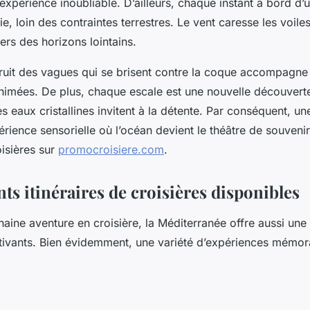
e expérience inoubliable. D’ailleurs, chaque instant à bord d’
nie, loin des contraintes terrestres. Le vent caresse les voile
vers des horizons lointains.
bruit des vagues qui se brisent contre la coque accompagne l
nimées. De plus, chaque escale est une nouvelle découverte
es eaux cristallines invitent à la détente. Par conséquent, un
rience sensorielle où l’océan devient le théâtre de souveni
oisières sur
promocroisiere.com
.
nts itinéraires de croisières disponibles
aine aventure en croisière, la Méditerranée offre aussi une 
aptivants. Bien évidemment, une variété d’expériences mémo
: