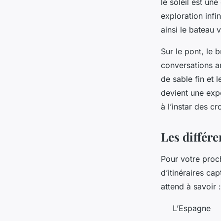
le soleil est un
exploration infi
ainsi le bateau 
Sur le pont, le 
conversations a
de sable fin et l
devient une expé
à l’instar des cr
Les différe
Pour votre proch
d’itinéraires c
attend à savoir 
L’Espagne