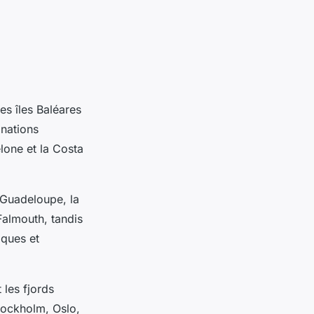
es îles Baléares
inations
lone et la Costa
 Guadeloupe, la
Falmouth, tandis
aques et
les fjords
tockholm, Oslo,