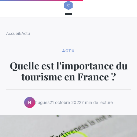
Accueil
›
Actu
ACTU
Quelle est l'importance du
tourisme en France ?
hugues
21 octobre 2022
7 min de lecture
H